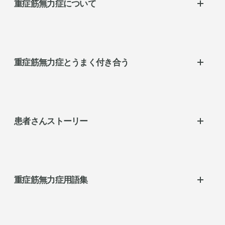
重症筋無力症について
重症筋無力症とは
どうして重症筋無力症になるの？
重症筋無力症とうまく付き合う
女性に多く見られ、年齢問わずに発症
自分のタイプを知ろう
日常生活の工夫
自分の症状を伝えるためのコツ
患者さんストーリー
治療やくらしの相談、
支援について
患者さんストーリー
重症筋無力症用語集
重症筋無力症用語集