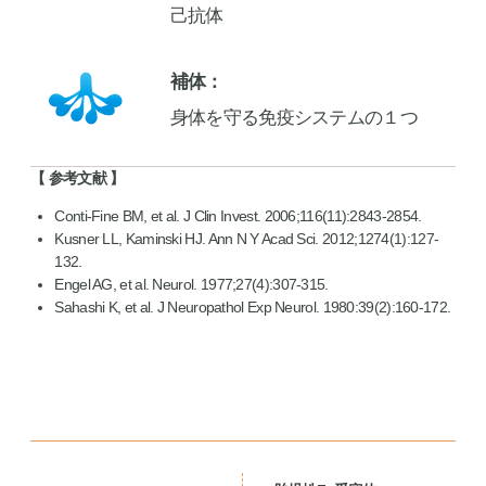
己抗体
補体
身体を守る免疫システムの１つ
参考文献
Conti-Fine BM, et al. J Clin Invest.
2006
;116(11):2843-2854.
Kusner LL, Kaminski HJ. Ann N Y Acad Sci.
2012
;1274(1):127-
132.
Engel AG, et al. Neurol.
1977
;27(4):307-315.
Sahashi K, et al. J Neuropathol Exp Neurol.
1980
:39(2):160-172.