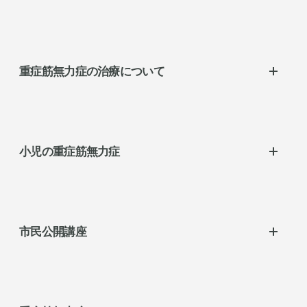
MG（重症筋無力症）動画ページ
重症筋無力症の治療について
重症筋無力症の治療
胸腺摘除術
小児の重症筋無力症
ステロイド治療
免疫抑制薬
重症筋無力症ってどんな病気？
抗コリンエステラーゼ薬
どうして重症筋無力症になるの？
市民公開講座
免疫グロブリン静注療法(IVIg)
どんな症状があらわれるの？
血液浄化療法
どんなふうに治療するの？
市民公開講座
補体阻害薬
胎児性Fc受容体(FcRn) 阻害薬