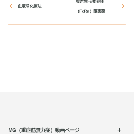
胎児性Fc受容体
血液浄化療法
（FcRn）阻害薬
MG（重症筋無力症）動画ページ