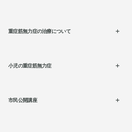
MG（重症筋無力症）動画ページ
重症筋無力症の治療について
重症筋無力症の治療
胸腺摘除術
小児の重症筋無力症
ステロイド治療
免疫抑制薬
重症筋無力症ってどんな病気？
抗コリンエステラーゼ薬
どうして重症筋無力症になるの？
市民公開講座
免疫グロブリン静注療法(IVIg)
どんな症状があらわれるの？
血液浄化療法
どんなふうに治療するの？
市民公開講座
補体阻害薬