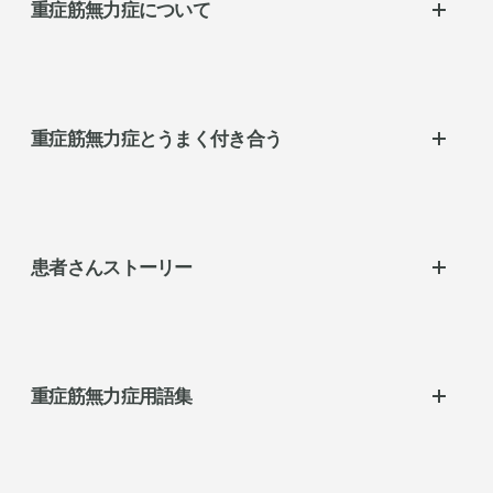
胎児性Fc受容体(FcRn) 阻害薬
重症筋無力症について
重症筋無力症とは
どうして重症筋無力症になるの？
重症筋無力症とうまく付き合う
女性に多く見られ、年齢問わずに発症
自分のタイプを知ろう
日常生活の工夫
自分の症状を伝えるためのコツ
患者さんストーリー
治療やくらしの相談、
支援について
患者さんストーリー
重症筋無力症用語集
重症筋無力症用語集