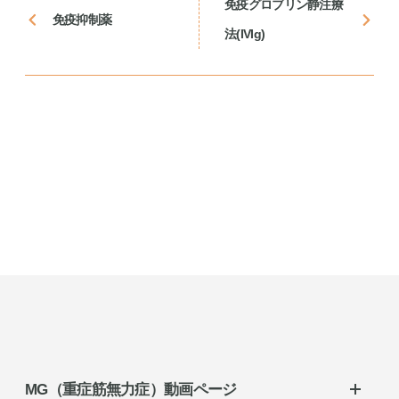
免疫グロブリン静注療
免疫抑制薬
法(IVIg)
MG（重症筋無力症）動画ページ